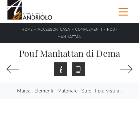
-
-
-
HOME
ACCESSORI CASA
COMPLEMENTI
POUF
MANHATTAN
Pouf Manhattan di Dema
Marca
Elementi
Materiale
Stile
I più visti a :