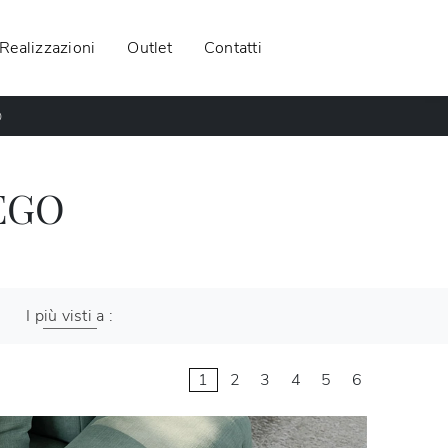
Realizzazioni
Outlet
Contatti
O
EGO
I più visti a :
1
2
3
4
5
6