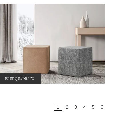
POUF QUADRATO
1
2
3
4
5
6