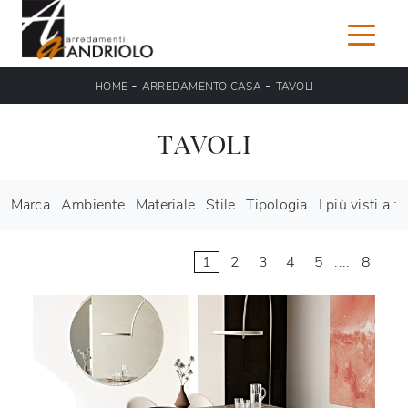
-
-
HOME
ARREDAMENTO CASA
TAVOLI
TAVOLI
Marca
Ambiente
Materiale
Stile
Tipologia
I più visti a :
1
2
3
4
5
....
8