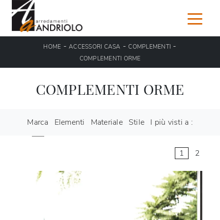
-
-
-
HOME
ACCESSORI CASA
COMPLEMENTI
COMPLEMENTI ORME
COMPLEMENTI ORME
Marca
Elementi
Materiale
Stile
I più visti a :
1
2