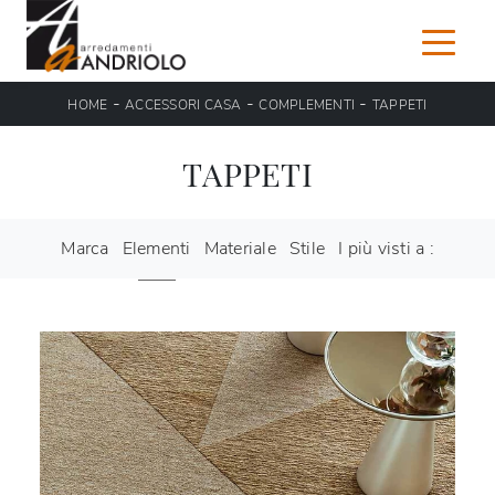
-
-
-
HOME
ACCESSORI CASA
COMPLEMENTI
TAPPETI
TAPPETI
Marca
Elementi
Materiale
Stile
I più visti a :