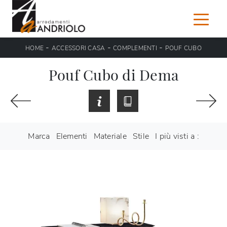
-
-
-
HOME
ACCESSORI CASA
COMPLEMENTI
POUF CUBO
Pouf Cubo di Dema
Marca
Elementi
Materiale
Stile
I più visti a :