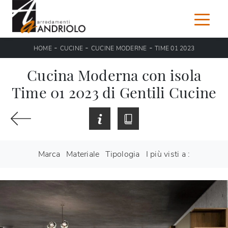
-
-
-
HOME
CUCINE
CUCINE MODERNE
TIME 01 2023
Cucina Moderna con isola
Time 01 2023 di Gentili Cucine
Marca
Materiale
Tipologia
I più visti a :