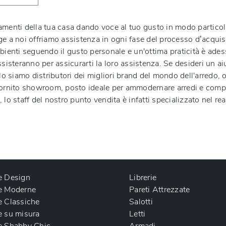
redamenti della tua casa dando voce al tuo gusto in modo partic
e a noi offriamo assistenza in ogni fase del processo d’acquist
bienti seguendo il gusto personale e un'ottima praticità è adess
ssisteranno per assicurarti la loro assistenza. Se desideri un a
lo siamo distributori dei migliori brand del mondo dell'arredo, 
o rifornito showroom, posto ideale per ammodernare arredi e com
o staff del nostro punto vendita è infatti specializzato nel real
e Design
Librerie
e Moderne
Pareti Attrezzate
e Classiche
Salotti
e su misura
Letti