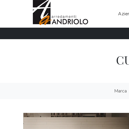
Azie
C
Marca