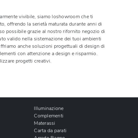
olarmente vivibile, siamo loshowroom che ti
o, offrendo la serietà maturata durante anni di
o possibile grazie al nostro rifornito negozio di
iuto valido nella sistemazione dei tuoi ambienti
offriamo anche soluzioni progettuali di design di
plementi con attenzione a design e risparmio.
izzare progetti creativi.
Illuminazione
Complementi
Materassi
Carta da parati