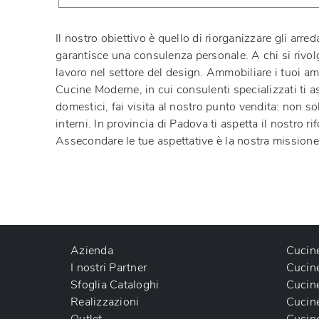
Il nostro obiettivo è quello di riorganizzare gli ar
garantisce una consulenza personale. A chi si rivolg
lavoro nel settore del design. Ammobiliare i tuoi am
Cucine Moderne, in cui consulenti specializzati ti a
domestici, fai visita al nostro punto vendita: non so
interni. In provincia di Padova ti aspetta il nostr
Assecondare le tue aspettative è la nostra missione, l
Azienda
Cucin
I nostri Partner
Cucin
Sfoglia Cataloghi
Cucin
Realizzazioni
Cucin