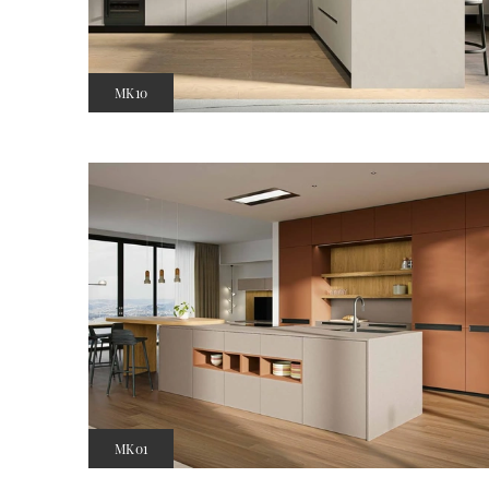
MK10
MK01