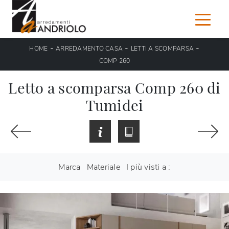
-
-
-
HOME
ARREDAMENTO CASA
LETTI A SCOMPARSA
COMP 260
Letto a scomparsa Comp 260 di
Tumidei
Marca
Materiale
I più visti a :