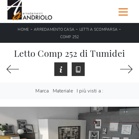
-
-
-
HOME
ARREDAMENTO CASA
LETTI A SCOMPARSA
COMP 252
Letto Comp 252 di Tumidei
Marca
Materiale
I più visti a :