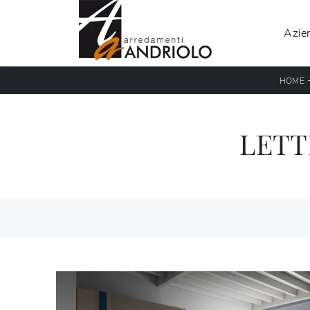
Azie
HOME
LETT