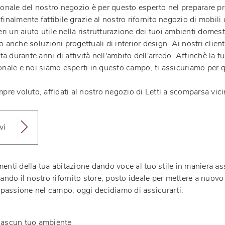
sonale del nostro negozio è per questo esperto nel preparare prog
inalmente fattibile grazie al nostro rifornito negozio di mobili 
ri un aiuto utile nella ristrutturazione dei tuoi ambienti domesti
 anche soluzioni progettuali di interior design. Ai nostri clien
urante anni di attività nell'ambito dell'arredo. Affinchè la tua 
sonale e noi siamo esperti in questo campo, ti assicuriamo per 
pre voluto, affidati al nostro negozio di Letti a scomparsa vici
vi
amenti della tua abitazione dando voce al tuo stile in maniera as
tando il nostro rifornito store, posto ideale per mettere a nuo
 passione nel campo, oggi decidiamo di assicurarti:
ciascun tuo ambiente