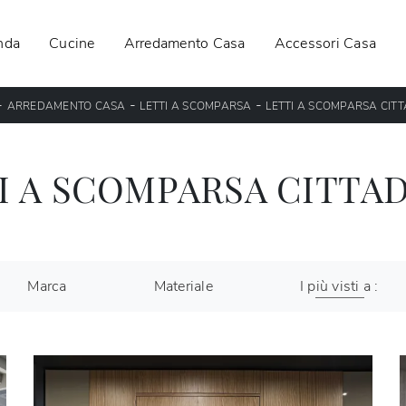
nda
Cucine
Arredamento Casa
Accessori Casa
-
-
-
ARREDAMENTO CASA
LETTI A SCOMPARSA
LETTI A SCOMPARSA CIT
I A SCOMPARSA CITTA
Marca
Materiale
I più visti a :