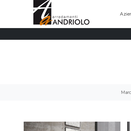
Azie
Mar