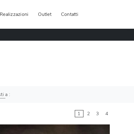
Realizzazioni
Outlet
Contatti
ti a :
1
2
3
4