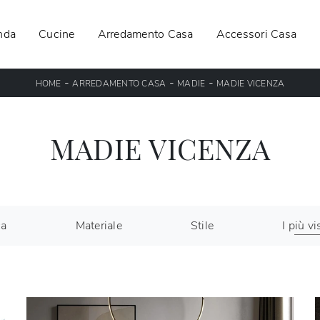
nda
Cucine
Arredamento Casa
Accessori Casa
-
-
-
HOME
ARREDAMENTO CASA
MADIE
MADIE VICENZA
MADIE VICENZA
ca
Materiale
Stile
I più vis