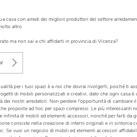
ua casa con arredi dei migliori produttori del settore arredamen
molto altro
rato ma non sai a chi affidarti in provincia di Vicenza?
a!
ualità per i tuoi spazi è a noi che dovrai rivolgerti, poiché ti a
rogetti di mobili personalizzati
e creativi, dato che ogni casa è 
ità dei nostri arredatori. Non perdere l'opportunità di cambiare il
he proposte ad hoc per spazi complessi. Le più interessanti novit
nfinita di mobili ed elementi accessori, nonché per farti da gui
one consiste nella creazione di interni originali e in sintonia 
 Se vuoi un negozio di mobili ed elementi accessori affidabile