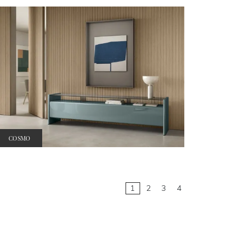
COSMO
1
2
3
4