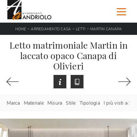
-
-
-
HOME
ARREDAMENTO CASA
LETTI
MARTIN CANAPA
Letto matrimoniale Martin in
laccato opaco Canapa di
Olivieri
Marca
Materiale
Misura
Stile
Tipologia
I più visti a :