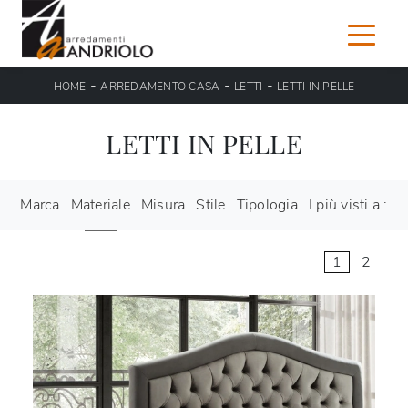
-
-
-
HOME
ARREDAMENTO CASA
LETTI
LETTI IN PELLE
LETTI IN PELLE
Marca
Materiale
Misura
Stile
Tipologia
I più visti a :
1
2