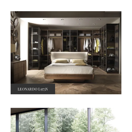
LEONARDO L973N