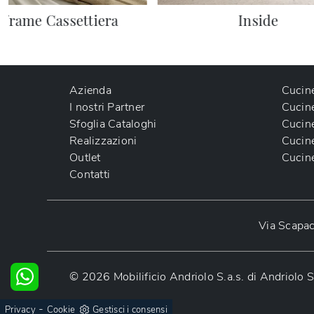
eframe Cassettiera
Inside
Azienda
Cucin
I nostri Partner
Cucin
Sfoglia Cataloghi
Cucin
Realizzazioni
Cucin
Outlet
Cucin
Contatti
Via Scapac
© 2026 Mobilificio Andriolo S.a.s. di Andriol
-
Privacy
Cookie
Gestisci i consensi