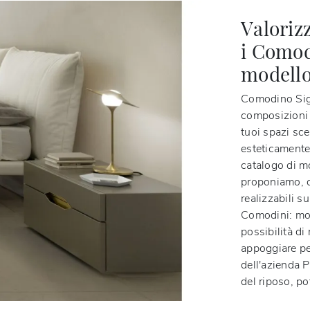
Valorizz
i Comod
modello
Comodino Sig
composizioni 
tuoi spazi sc
esteticamente 
catalogo di m
proponiamo, c
realizzabili 
Comodini: mob
possibilità di
appoggiare per
dell'azienda 
del riposo, po