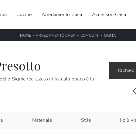
nda
Cucine
Arredamento Casa
Accessori Casa
-
-
-
HOME
ARREDAMENTO CASA
COMODINI
SIGMA
resotto
Richiedi
dello Sigma realizzato in laccato opaco è la
ca
Materiale
Stile
I più vis