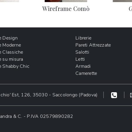
Wireframe Comò
G
e Design
Librerie
e Moderne
Pareti Attrezzate
e Classiche
Salotti
e su misura
Letti
e Shabby Chic
Armadi
Camerette
chio' Est, 126, 35030 - Saccolongo (Padova)
o Sandra & C. - P.IVA 02579890282