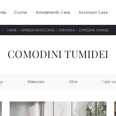
nda
Cucine
Arredamento Casa
Accessori Casa
-
-
-
HOME
ARREDAMENTO CASA
COMODINI
COMODINI TUMIDEI
COMODINI TUMIDEI
ca
Materiale
Stile
I più vis