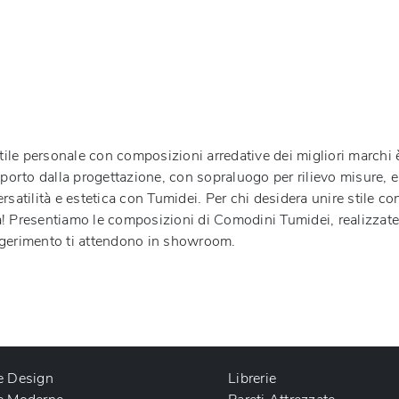
tile personale con composizioni arredative dei migliori marchi è
pporto dalla progettazione, con sopraluogo per rilievo misure, 
ersatilità e estetica con
Tumidei
. Per chi desidera unire stile co
tta! Presentiamo le composizioni di
Comodini
Tumidei
, realizzat
i suggerimento ti attendono in showroom.
e Design
Librerie