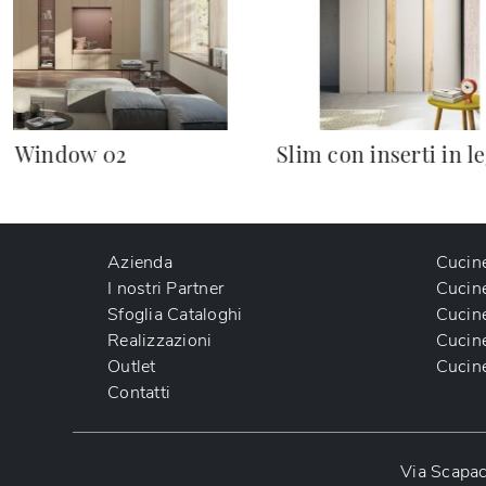
Window 02
Slim con inserti in l
Azienda
Cucin
I nostri Partner
Cucin
Sfoglia Cataloghi
Cucin
Realizzazioni
Cucin
Outlet
Cucin
Contatti
Via Scapac