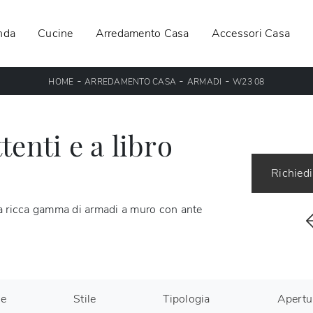
nda
Cucine
Arredamento Casa
Accessori Casa
-
-
-
HOME
ARREDAMENTO CASA
ARMADI
W23 08
enti e a libro
Richiedi
a ricca gamma di armadi a muro con ante
le
Stile
Tipologia
Apertu