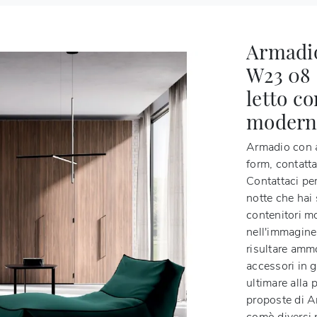
Armadio
W23 08 
letto c
modern
Armadio con a
form, contatta
Contattaci per
notte che hai
contenitori m
nell'immagine.
risultare ammo
accessori in 
ultimare alla 
proposte di Ar