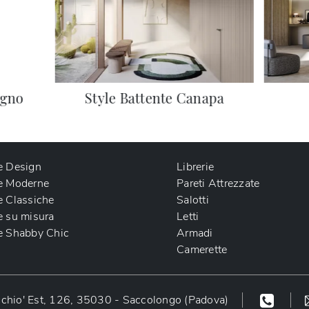
egno
Style Battente Canapa
e Design
Librerie
e Moderne
Pareti Attrezzate
e Classiche
Salotti
e su misura
Letti
e Shabby Chic
Armadi
Camerette
chio' Est, 126, 35030 - Saccolongo (Padova)