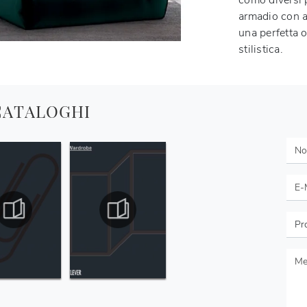
comò diversi p
armadio con a
una perfetta o
stilistica.
 CATALOGHI