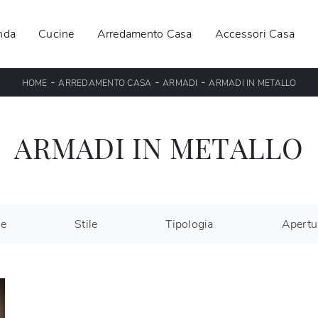
nda
Cucine
Arredamento Casa
Accessori Casa
-
-
-
HOME
ARREDAMENTO CASA
ARMADI
ARMADI IN METALLO
ARMADI IN METALLO
le
Stile
Tipologia
Apertu