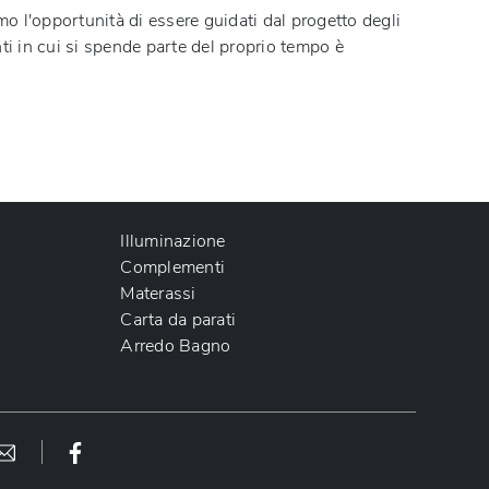
amo l'opportunità di essere guidati dal progetto degli
nti in cui si spende parte del proprio tempo è
Illuminazione
Complementi
Materassi
Carta da parati
Arredo Bagno