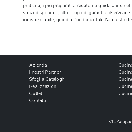
praticità, i più preparati arredatori ti guideranno n
spazi disponibili, allo scopo di garantire ilservizio
indispensabile, quindi è fondamentale l'acquisto de
Azienda
Cucin
I nostri Partner
Cucin
Sfoglia Cataloghi
Cucin
Realizzazioni
Cucin
Outlet
Cucin
Contatti
Via Scapac