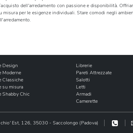
ell’acquisto dell'arredamento con passione e disponibilità. Offri
 su misura per le esigenze individuali. Stare comodi negli ambie
ll'arredamento.
e Design
Librerie
e Moderne
Pareti Attrezzate
e Classiche
Salotti
e su misura
Letti
e Shabby Chic
Armadi
Camerette
chio' Est, 126, 35030 - Saccolongo (Padova)