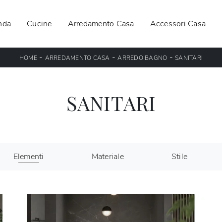
nda
Cucine
Arredamento Casa
Accessori Casa
-
-
-
HOME
ARREDAMENTO CASA
ARREDO BAGNO
SANITARI
SANITARI
Elementi
Materiale
Stile