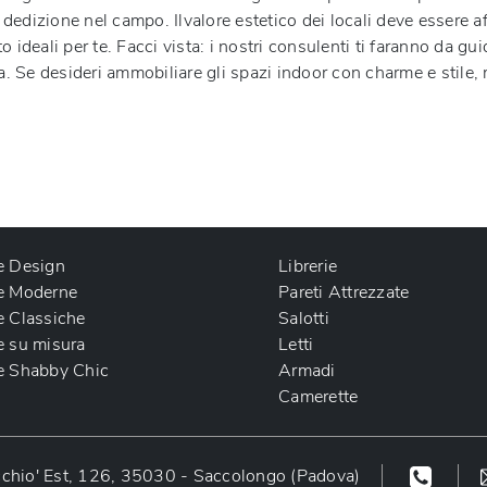
izione nel campo. Ilvalore estetico dei locali deve essere affine, 
ideali per te. Facci vista: i nostri consulenti ti faranno da guida
ta. Se desideri ammobiliare gli spazi indoor con charme e stile,
e Design
Librerie
e Moderne
Pareti Attrezzate
e Classiche
Salotti
e su misura
Letti
e Shabby Chic
Armadi
Camerette
chio' Est, 126, 35030 - Saccolongo (Padova)