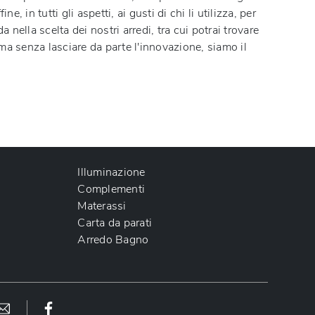
in tutti gli aspetti, ai gusti di chi li utilizza, per
 nella scelta dei nostri arredi, tra cui potrai trovare
 ma senza lasciare da parte l'innovazione, siamo il
Illuminazione
Complementi
Materassi
Carta da parati
Arredo Bagno