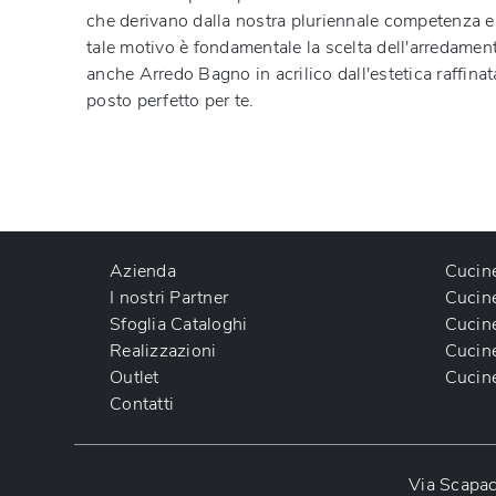
che derivano dalla nostra pluriennale competenza e ded
tale motivo è fondamentale la scelta dell'arredamento 
anche
Arredo Bagno
in acrilico
dall'estetica raffina
posto perfetto per te.
Azienda
Cucin
I nostri Partner
Cucin
Sfoglia Cataloghi
Cucin
Realizzazioni
Cucin
Outlet
Cucin
Contatti
Via Scapac