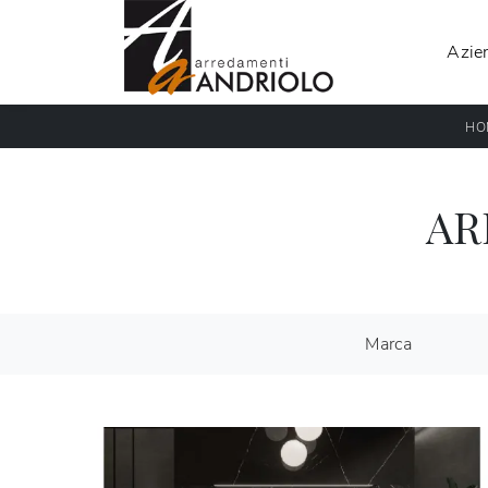
Azie
HO
AR
Marca