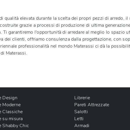
di qualità elevata durante la scelta dei propri pezzi di arredo, il
 costruite grazie a processi di produzione di ultima generazione.
i garantiremo l'opportunità di arredare al meglio lo spazio util
iva dei clienti, offriamo consulenza dalla progettazione, con so
ennale professionalità nel mondo Materassi ci dà la possibilità
 di Materassi.
e Design
Librerie
e Moderne
Pareti Attrezzate
e Classiche
Salotti
e su misura
Letti
e Shabby Chic
Armadi