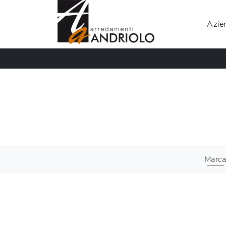
Azie
Marc