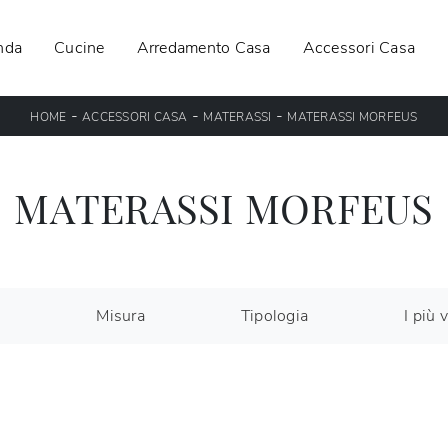
nda
Cucine
Arredamento Casa
Accessori Casa
-
-
-
HOME
ACCESSORI CASA
MATERASSI
MATERASSI MORFEUS
MATERASSI MORFEUS
a
Misura
Tipologia
I più v