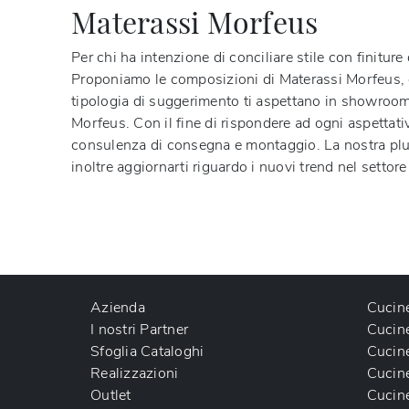
Materassi Morfeus
Per chi ha intenzione di conciliare stile con finiture 
Proponiamo le composizioni di
Materassi
Morfeus
,
tipologia di suggerimento ti aspettano in showroom. T
Morfeus
. Con il fine di rispondere ad ogni aspettat
consulenza di consegna e montaggio. La nostra pluri
inoltre aggiornarti riguardo i nuovi trend nel settore
Azienda
Cucin
I nostri Partner
Cucin
Sfoglia Cataloghi
Cucin
Realizzazioni
Cucin
Outlet
Cucin