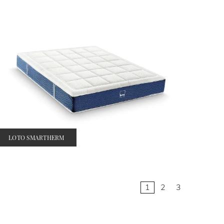
LOTO SMARTHERM
1
2
3