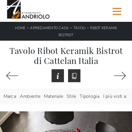
-
-
-
HOME
ARREDAMENTO CASA
TAVOLI
RIBOT KERAMIK
BISTROT
Tavolo Ribot Keramik Bistrot
di Cattelan Italia
Marca
Ambiente
Materiale
Stile
Tipologia
I più visti a :