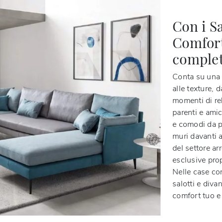
Con i S
Comfort
completa
Conta su una g
alle texture, 
momenti di rel
parenti e amic
e comodi da p
muri davanti 
del settore ar
esclusive prop
Nelle case co
salotti e diva
comfort tuo e 