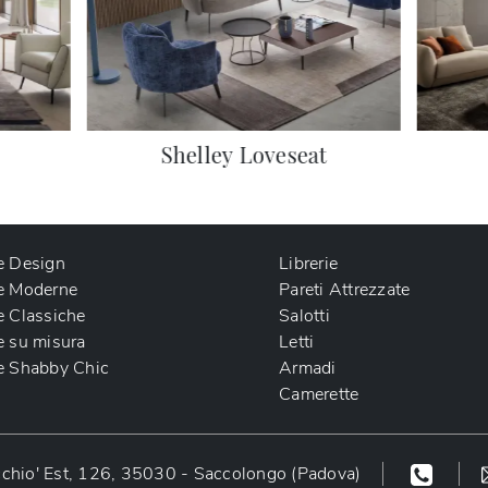
Shelley Loveseat
e Design
Librerie
e Moderne
Pareti Attrezzate
e Classiche
Salotti
e su misura
Letti
e Shabby Chic
Armadi
Camerette
chio' Est, 126, 35030 - Saccolongo (Padova)