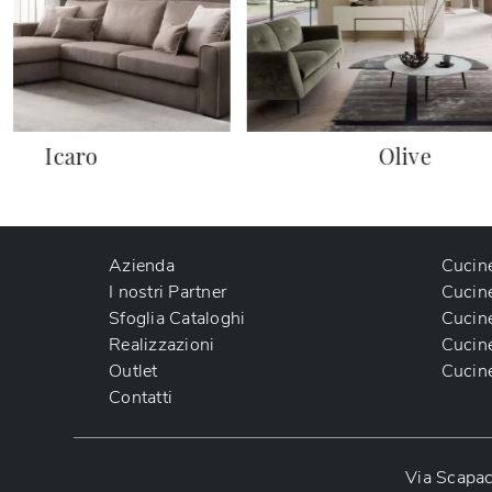
Icaro
Olive
Azienda
Cucin
I nostri Partner
Cucin
Sfoglia Cataloghi
Cucin
Realizzazioni
Cucin
Outlet
Cucin
Contatti
Via Scapac