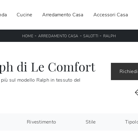
nda
Cucine
Arredamento Casa
Accessori Casa
-
-
-
HOME
ARREDAMENTO CASA
SALOTTI
RALPH
lph di Le Comfort
Richiedi
i più sul modello Ralph in tessuto del
Rivestimento
Stile
Tipol