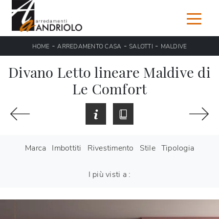
-
-
-
HOME
ARREDAMENTO CASA
SALOTTI
MALDIVE
Divano Letto lineare Maldive di
Le Comfort
Marca
Imbottiti
Rivestimento
Stile
Tipologia
I più visti a :