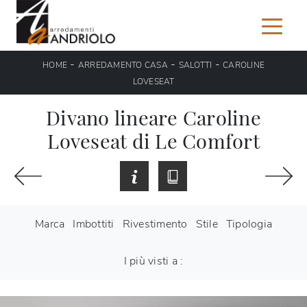
-
-
-
HOME
ARREDAMENTO CASA
SALOTTI
CAROLINE
LOVESEAT
Divano lineare Caroline
Loveseat di Le Comfort
Marca
Imbottiti
Rivestimento
Stile
Tipologia
I più visti a :