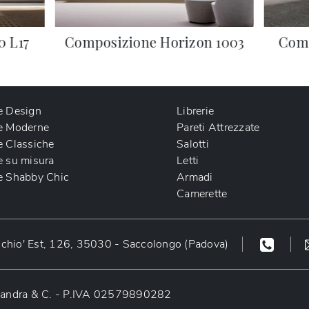
0 L17
Composizione Horizon 1003
Comp
e Design
Librerie
e Moderne
Pareti Attrezzate
e Classiche
Salotti
e su misura
Letti
e Shabby Chic
Armadi
Camerette
chio' Est, 126, 35030 - Saccolongo (Padova)
o Sandra & C. - P.IVA 02579890282