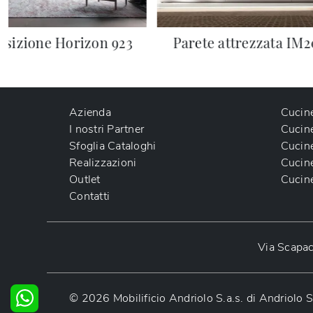
sizione Horizon 923
Parete attrezzata IM2
Azienda
Cucin
I nostri Partner
Cucin
Sfoglia Cataloghi
Cucin
Realizzazioni
Cucin
Outlet
Cucin
Contatti
Via Scapac
© 2026 Mobilificio Andriolo S.a.s. di Andriol