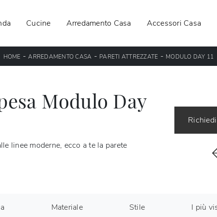
nda
Cucine
Arredamento Casa
Accessori Casa
-
-
-
HOME
ARREDAMENTO CASA
PARETI ATTREZZATE
MODULO DAY 11
spesa Modulo Day
Richiedi
lle linee moderne, ecco a te la parete
ca
Materiale
Stile
I più vis