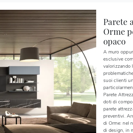
Parete 
Orme per
opaco
A muro oppure
esclusive com
valorizzando 
problematiche
suoi clienti 
particolarment
Parete Attre
doti di compon
parete attrezz
preventivi. Ar
di Orme: nel n
di design, in m