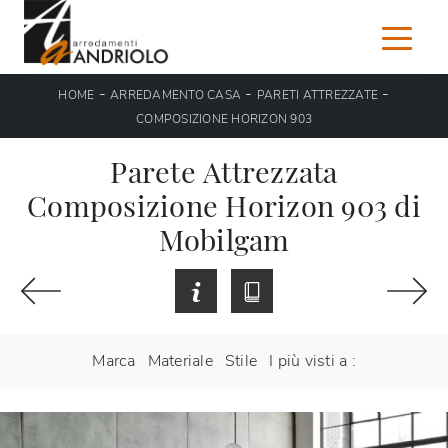
-
-
-
HOME
ARREDAMENTO CASA
PARETI ATTREZZATE
COMPOSIZIONE HORIZON 903
Parete Attrezzata
Composizione Horizon 903 di
Mobilgam
Marca
Materiale
Stile
I più visti a :