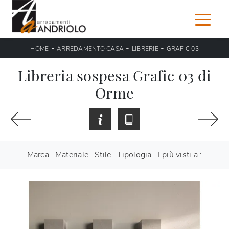
-
-
-
HOME
ARREDAMENTO CASA
LIBRERIE
GRAFIC 03
Libreria sospesa Grafic 03 di
Orme
Marca
Materiale
Stile
Tipologia
I più visti a :