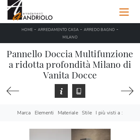
-
-
-
HOME
ARREDAMENTO CASA
ARREDO BAGNO
MILANO
Pannello Doccia Multifunzione
a ridotta profondità Milano di
Vanita Docce
Marca
Elementi
Materiale
Stile
I più visti a :