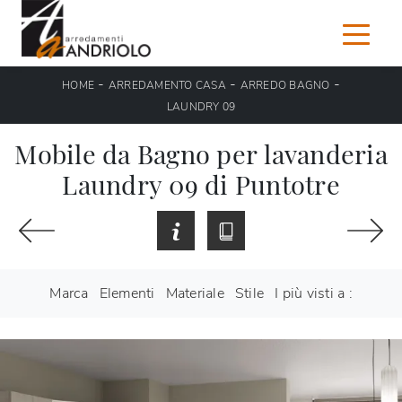
-
-
-
HOME
ARREDAMENTO CASA
ARREDO BAGNO
LAUNDRY 09
Mobile da Bagno per lavanderia
Laundry 09 di Puntotre
Marca
Elementi
Materiale
Stile
I più visti a :