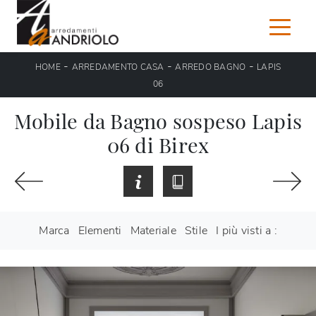
-
-
-
HOME
ARREDAMENTO CASA
ARREDO BAGNO
LAPIS
06
Mobile da Bagno sospeso Lapis
06 di Birex
Marca
Elementi
Materiale
Stile
I più visti a :