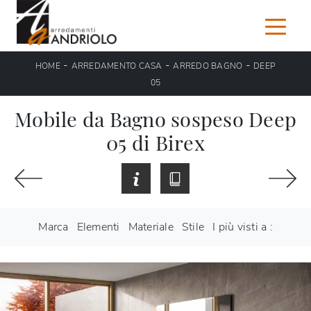
-
-
-
HOME
ARREDAMENTO CASA
ARREDO BAGNO
DEEP
05
Mobile da Bagno sospeso Deep
05 di Birex
Marca
Elementi
Materiale
Stile
I più visti a :