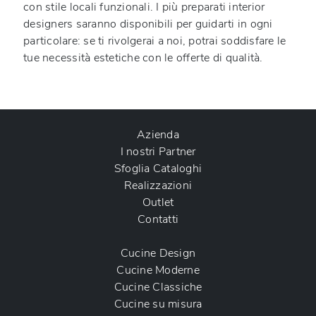
con stile locali funzionali. I più preparati interior
designers saranno disponibili per guidarti in ogni
particolare: se ti rivolgerai a noi, potrai soddisfare le
tue necessità estetiche con le offerte di qualità.
Azienda
I nostri Partner
Sfoglia Cataloghi
Realizzazioni
Outlet
Contatti
Cucine Design
Cucine Moderne
Cucine Classiche
Cucine su misura