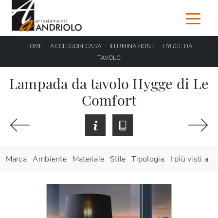
-
-
-
HOME
ACCESSORI CASA
ILLUMINAZIONE
HYGGE DA
TAVOLO
Lampada da tavolo Hygge di Le
Comfort
Marca
Ambiente
Materiale
Stile
Tipologia
I più visti a :