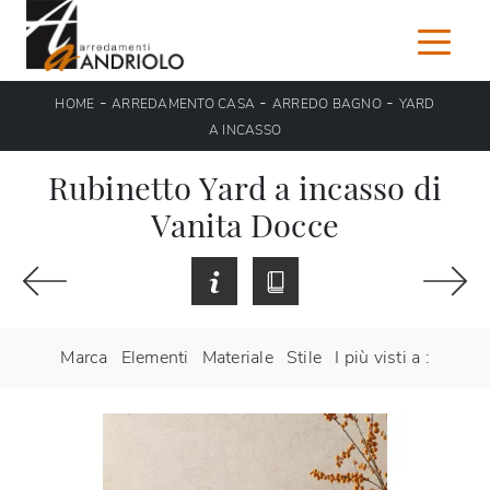
-
-
-
HOME
ARREDAMENTO CASA
ARREDO BAGNO
YARD
A INCASSO
Rubinetto Yard a incasso di
Vanita Docce
Marca
Elementi
Materiale
Stile
I più visti a :