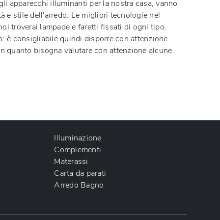
li apparecchi illuminanti per la nostra casa, vanno
e stile dell'arredo. Le migliori tecnologie nel
 troverai lampade e faretti fissati di ogni tipo.
emo: è consigliabile quindi disporre con attenzione
 in quanto bisogna valutare con attenzione alcune
Illuminazione
Complementi
Materassi
Carta da parati
Arredo Bagno