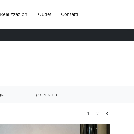
Realizzazioni
Outlet
Contatti
gia
I più visti a :
1
2
3