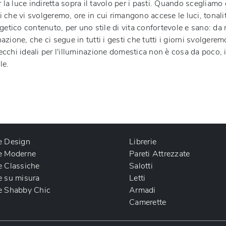
 luce indiretta sopra il tavolo per i pasti. Quando scegliamo g
he vi svolgeremo, ore in cui rimangono accese le luci, tonalità 
co contenuto, per uno stile di vita confortevole e sano: da noi
nazione, che ci segue in tutti i gesti che tutti i giorni svolger
ecchi ideali per l'illuminazione domestica non è cosa da poco,
le.
e Design
Librerie
e Moderne
Pareti Attrezzate
e Classiche
Salotti
e su misura
Letti
e Shabby Chic
Armadi
Camerette