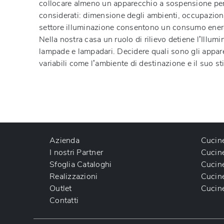
collocare almeno un apparecchio a sospensione per la
considerati: dimensione degli ambienti, occupazioni c
settore illuminazione consentono un consumo energeti
Nella nostra casa un ruolo di rilievo detiene l’Illumi
lampade e lampadari. Decidere quali sono gli appar
variabili come l’ambiente di destinazione e il suo sti
Azienda
Cucin
I nostri Partner
Cucin
Sfoglia Cataloghi
Cucin
Realizzazioni
Cucin
Outlet
Cucin
Contatti